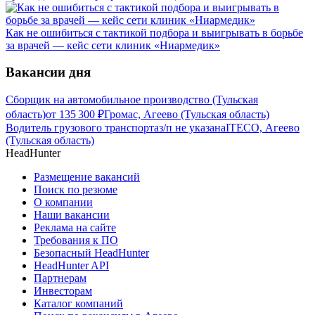
Как не ошибиться с тактикой подбора и выигрывать в борьбе
за врачей — кейс сети клиник «Ниармедик»
Вакансии дня
Сборщик на автомобильное производство (Тульская
область)
от
135 300
₽
Громас, Агеево (Тульская область)
Водитель грузового транспорта
з/п не указана
ITECO, Агеево
(Тульская область)
HeadHunter
Размещение вакансий
Поиск по резюме
О компании
Наши вакансии
Реклама на сайте
Требования к ПО
Безопасный HeadHunter
HeadHunter API
Партнерам
Инвесторам
Каталог компаний