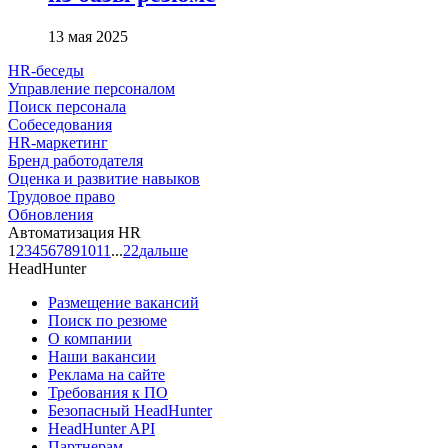
13 мая 2025
HR-беседы
Управление персоналом
Поиск персонала
Собеседования
HR-маркетинг
Бренд работодателя
Оценка и развитие навыков
Трудовое право
Обновления
Автоматизация HR
1
2
3
4
5
6
7
8
9
10
11
...
22
дальше
HeadHunter
Размещение вакансий
Поиск по резюме
О компании
Наши вакансии
Реклама на сайте
Требования к ПО
Безопасный HeadHunter
HeadHunter API
Партнерам