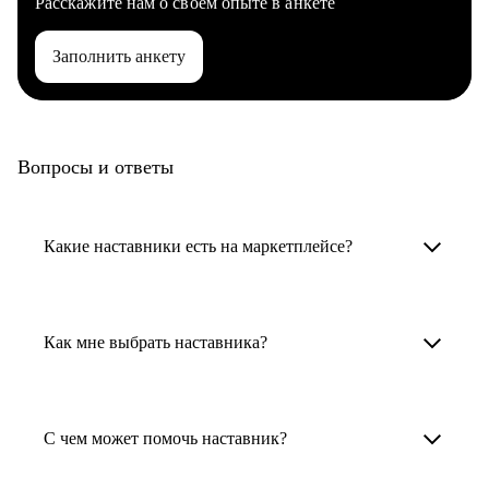
Расскажите нам о своем опыте в анкете
Заполнить анкету
Вопросы и ответы
Какие наставники есть на маркетплейсе?
Карьерные наставники — это HR-
специалисты, карьерные консультанты,
Как мне выбрать наставника?
психологи, резюмерайтеры и менторы.
Умный поиск поможет в три клика выбрать
Менторы работают в ИТ, дизайне, других
наставника для достижения вашей цели.
С чем может помочь наставник?
узкоспециализированных сферах. Они
помогут прокачать навыки, построить