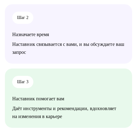
карьерные цели;
• Формирование карьерной стратегии и позиционирования на
рынке;
Шаг 2
• Оценка сильных сторон, зон роста и составление
индивидуального плана развития.
Назначаете время
Кому могу помочь:
• HR и рекрутерам уровня junior–senior, которые хотят расти
Наставник связывается с вами, и вы обсуждаете ваш
быстрее;
запрос
• HR Generalist-ам, которые хотят перейти в HR BP / People
Partner;
• HR менеджерам, которые чувствуют «потолок» и хотят
выйти на новый уровень роли.
Шаг 3
Наставник помогает вам
Даёт инструменты и рекомендации, вдохновляет
на изменения в карьере