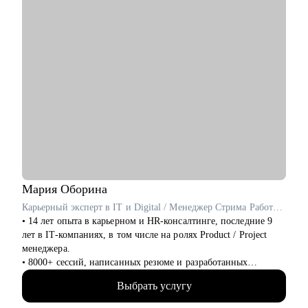
• Менторство для Senior-менеджеров.
• Бизнес-трекинг стартапов в образовании.
• Сформулировать карьерную цель и разработать план для ее
достижения.
Кому могу помочь:
• Специалистам всех уровней в сфере образования и смежных
областей.
• Менеджерам по продажам и по работе с клиентами.
• Руководителям бизнеса, отделов.
• Новичкам, кто только начинает свой путь.
• Опытным специалистам, которые хотят сделать шаг вперед в
своей карьере.
Мария
Оборина
Карьерный эксперт в IT и Digital / Менеджер Стрима Работодателей в Сетке от hh.ru / ex- Яндекс Практикум, Островок!
• 14 лет опыта в карьерном и HR-консалтинге, последние 9
лет в IT-компаниях, в том числе на ролях Product / Project
менеджера.
• 8000+ сессий, написанных резюме и разработанных
карьерных планов по переходу в новую профессию и
Выбрать услугу
эффективному поиску работы, в том числе в IT.
• Более 5000 успешных трудоустройств: мои клиенты