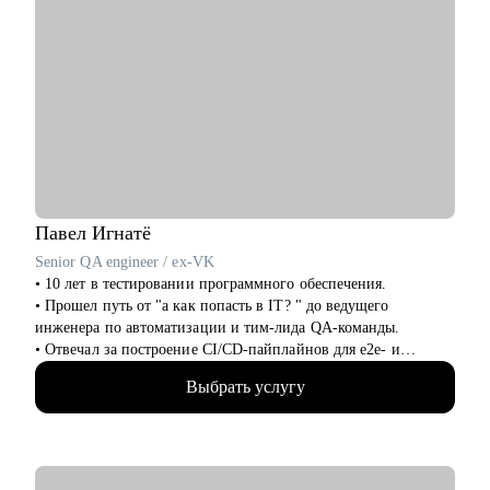
Павел
Игнатё
Senior QA engineer / ex-VK
• 10 лет в тестировании программного обеспечения.
• Прошел путь от "а как попасть в IT? " до ведущего
инженера по автоматизации и тим-лида QA-команды.
• Отвечал за построение CI/CD-пайплайнов для e2e- и
интеграционных тестов в банковской сфере и b2b.
Выбрать услугу
• Интервьюировал и набирал в команду более 30
специалистов разных уровней.
• Не просто даю материал, а ставлю реальные цели и готовлю
ко всем корнер кейсам, в жизни QA.