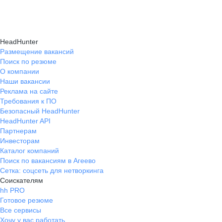
Консультация при смене профессии помогает
нужные работодателям.
текущем месте работы и о том, кому он будет
выявить подходящую сферу деятельности,
полезен, с какими запросами работает.
определить необходимые навыки, подготовить
Вы точно найдёте того, кто вам нужен!
HeadHunter
стратегию обучения и трудоустройства для
Размещение вакансий
Поиск по резюме
уверенного перехода.
О компании
Наши вакансии
Реклама на сайте
Требования к ПО
Безопасный HeadHunter
HeadHunter API
Партнерам
Инвесторам
Каталог компаний
Поиск по вакансиям в Агеево
Сетка: соцсеть для нетворкинга
Соискателям
hh PRO
Готовое резюме
Все сервисы
Хочу у вас работать