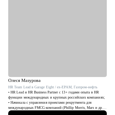
• Перейти в диджитал: выбрать направление по душе,
выстроить опору и план-капкан
• Упаковывать опыт так, чтобы он был понятен работодателю
и выделялся на фоне типовых откликов
• Подготовиться к собеседованиям и тестовым задачам
• Использовать нейросети для своих задач без страха за
качество
• Прокачать карьерный нетворкинг
Кому могу помочь:
• Копирайтерам и редакторам на любом уровне
• Выпускникам курсов, которые откликаются и не получают
оффер
• Тем, кто хочет работать с нейросетями
• Тем, кто хочет найти подработку на удалёнке или фрилансе
Олеся
Мазурова
Я знаю рынок контента изнутри, вижу потенциал в опыте и
HR Team Lead в Garage Eight / ex-EPAM, Газпром-нефть
верю в каждого, с кем работала лично. Мне важно помочь
• HR Lead и HR Business Partner с 13+ годами опыта в HR
тебе увидеть твои сильные стороны, понять, куда двигаться
функции международных и крупных российских компаниях;
дальше, и собрать реалистичный план развития.
• Начинала с управления проектами рекрутмента для
международных FMCG-компаний (Phillip Morris, Mars и др.),
а после координировала одно из направлений поиска и