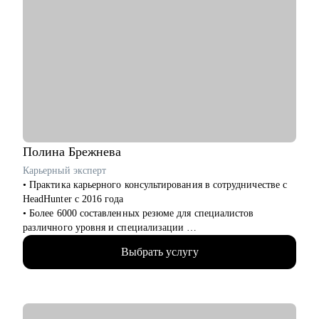
Полина
Брежнева
Карьерный эксперт
• Практика карьерного консультирования в сотрудничестве с
HeadHunter с 2016 года
• Более 6000 составленных резюме для специалистов
различного уровня и специализации
• Более 2500 продуктивных карьерных сессий
Выбрать услугу
• Лучший результат 2022 года по оценке удовлетворенности
клиентов
• Объемная практика карьерного консультирования,
построения карьерных треков, подготовки к интервью и
самопрезентации