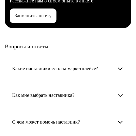
Расскажите нам о своем опыте в анкете
Заполнить анкету
Вопросы и ответы
Какие наставники есть на маркетплейсе?
Карьерные наставники — это HR-
специалисты, карьерные консультанты,
Как мне выбрать наставника?
психологи, резюмерайтеры и менторы.
Умный поиск поможет в три клика выбрать
Менторы работают в ИТ, дизайне, других
наставника для достижения вашей цели.
С чем может помочь наставник?
узкоспециализированных сферах. Они
помогут прокачать навыки, построить