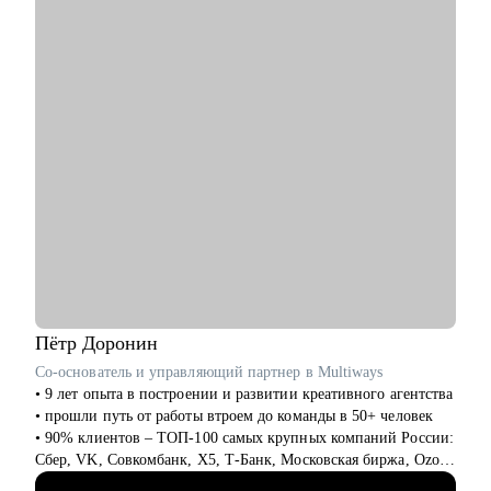
• Презентовать себя и свои достижения
• Менеджерам и руководителям команд в области аналитики
• Составить план развития в текущей роли
и BI
• Составить план по переходу в другую роль
• Профессионалам, стремящимся перейти в сферу аналитики
• Помочь с адаптацией на новом месте работы
и BI из других областей (финансы, бухгалтерия и т.д)
• Обсудить и помочь решить сложный кейс в B2B продукте
• Бизнес-пользователям, работающим с дашбордами и
принимающим управленческие решения
Кому могу помочь:
• Product Manager'ам
• Project Manager'ам
• Бизнес-аналитикам
• Тестировщикам
• Людям, делающим первые шаги в IT
Пётр
Доронин
Со-основатель и управляющий партнер в Multiways
• 9 лет опыта в построении и развитии креативного агентства
• прошли путь от работы втроем до команды в 50+ человек
• 90% клиентов – ТОП-100 самых крупных компаний России:
Сбер, VK, Совкомбанк, X5, Т-Банк, Московская биржа, Ozon,
Лемана ПРО, inDrive и тд.