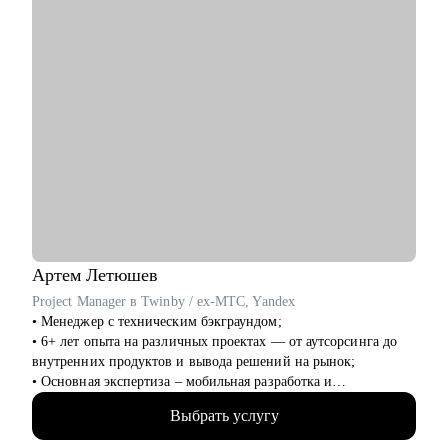
тестировщикам
• Маркетологам
• Студентам
Артем
Летюшев
Project Manager в Twinby / ex-MTC, Yandex
• Менеджер с техническим бэкграундом;
• 6+ лет опыта на различных проектах — от аутсорсинга до
внутренних продуктов и вывода решений на рынок;
• Основная экспертиза – мобильная разработка и
микросервисы на python, (также пишу на нем для души), но
Выбрать услугу
работал и с проектами в финтехе, телекоме, медтехе,
развлекательных сервисах и госсекторе.