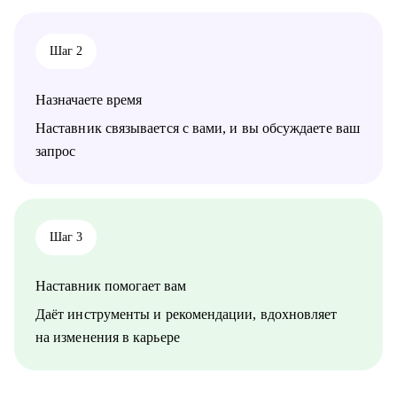
Кому могу помочь:
• продюсеры, менеджеры проектов, аккаунт-менеджеры
• творческие единицы: графические дизайнеры, моушен-
Шаг 2
дизайнеры, иллюстраторы, режиссеры, операторы, креаторы,
копирайтеры и т.д.
• предприниматели в креативных индустриях
Назначаете время
Наставник связывается с вами, и вы обсуждаете ваш
запрос
Шаг 3
Наставник помогает вам
Даёт инструменты и рекомендации, вдохновляет
на изменения в карьере