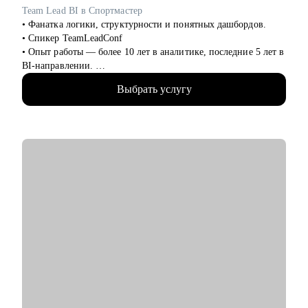
• Опытным руководителям, которые столкнулись с трудным
Team Lead BI в Спортмастер
проектом, кризисом или командным конфликтом и хотят
• Фанатка логики, структурности и понятных дашбордов.
получить независимый взгляд.
• Спикер TeamLeadConf
• Опыт работы — более 10 лет в аналитике, последние 5 лет в
BI-направлении.
• 3 года руковожу BI-командой. Прошла путь от бизнес-
Выбрать услугу
аналитика до Team Lead BI за год.
• Мой фокус - построение отчётности, визуализация данных,
автоматизация процессов, развитие команд и управление
эффективностью.
• Работала в крупных компаниях: Спортмастер, Роснефть,
Мебельная фабрика «Мария», ГК «Рубеж».
• Запустила проект по целеполаганию с нуля и
масштабировала его на 1800+ сотрудников.
• Знаю все о целях и метриках всех подразделений благодаря
реализации этого проекта.
• Провела 50+ собеседований на позиции в бизнес-аналитике
и BI, сформировала сильную команду с нуля, участвовала в
выстраивании найма и адаптации сотрудников.
С чем помогу:
• Разработать стратегию по карьерному росту, рекомендациям