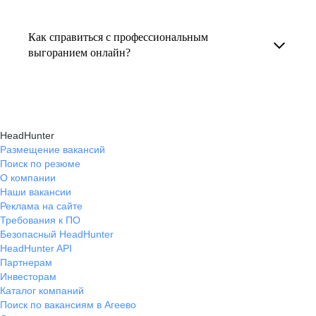
Консультация по выгоранию на работе
индивидуальные консультации онлайн.
текущем месте работы и о том, кому он будет
помогает понять причины эмоционального
полезен, с какими запросами работает.
Как справиться с профессиональным
истощения, разработать персональный план
выгоранием онлайн?
Вы точно найдёте того, кто вам нужен!
восстановления и снова обрести энергию
На платформе hh.ru вы можете получить
и мотивацию в профессиональной
онлайн-консультации экспертов, которые
деятельности.
научат вас эффективно справляться
HeadHunter
с профессиональным выгоранием,
Размещение вакансий
Поиск по резюме
восстанавливать баланс и достигать карьерных
О компании
целей без стресса.
Наши вакансии
Реклама на сайте
Требования к ПО
Безопасный HeadHunter
HeadHunter API
Партнерам
Инвесторам
Каталог компаний
Поиск по вакансиям в Агеево