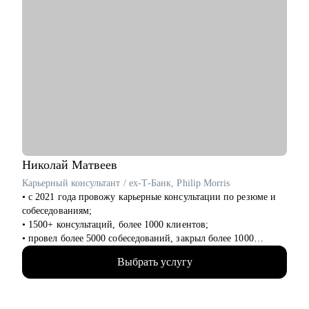
Николай
Матвеев
Карьерный консультант / ex-Т-Банк, Philip Morris
• с 2021 года провожу карьерные консультации по резюме и
собеседованиям;
• 1500+ консультаций, более 1000 клиентов;
• провел более 5000 собеседований, закрыл более 1000
вакансий, в том числе и вакансии уровня СЕО-1;
Выбрать услугу
• с нуля выстроил ротацию внутри Т-Банка;
• был первым HR проекта IQOS в России. Сформировал
первую команду в ритейле;