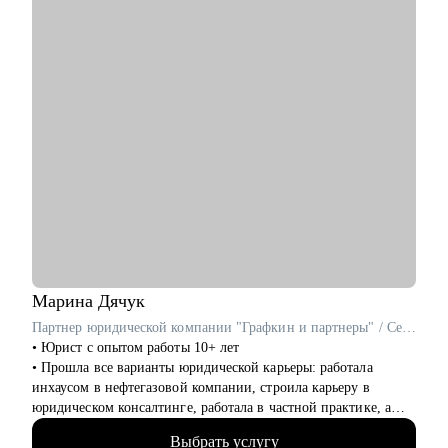
задач очень много
Кому могу помочь:
• IT-специалистам уровня junior / middle / senior
• Начинающим руководителям
• Product менеджерам и владельцам продуктов
• Project менеджерам
• Продуктовым и CRM маркетологам
• Тем, кто хочет перейти в IT из смежных сфер
• Тем, кто готовит карьерный рывок — внутри компании или
на новый уровень
Марина
Дячук
Партнер юридической компании "Графкин и партнеры" / Cертифицированный карьерный консультант для юристов
• Юрист с опытом работы 10+ лет
• Прошла все варианты юридической карьеры: работала
инхаусом в нефтегазовой компании, строила карьеру в
юридическом консалтинге, работала в частной практике, а
сейчас собственник своего юридического бизнеса
Выбрать услугу
• Веду блог в телеграмм