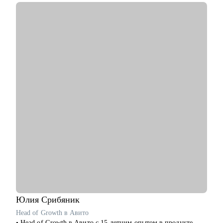
С чем помогу:
• сделать свое резюме более продающим;
• чувствовать себя увереннее на собеседованиях с HR;
• строить диалог с руководством о своем повышении,
переходе на другую должность;
Кому могу помочь:
• основной фокус: продакт-менеджеры, проджект-менеджеры,
бизнес-аналитики, маркетологи, HR, бэк офис.
Юлия
Срибяник
Head of Growth в Авито
• Head of Growth в Авито с 15-летним опытом в продукте,