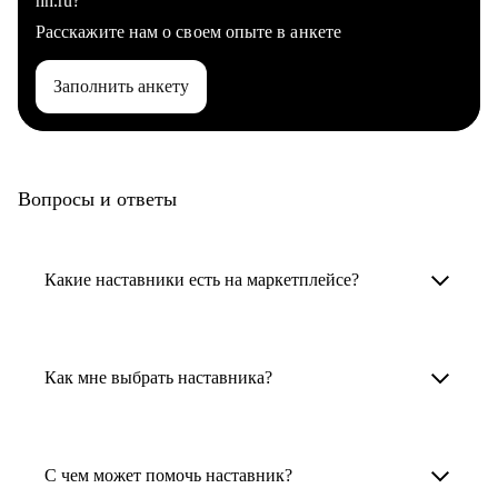
hh.ru?
Расскажите нам о своем опыте в анкете
Заполнить анкету
Вопросы и ответы
Какие наставники есть на маркетплейсе?
Карьерные наставники — это HR-
специалисты, карьерные консультанты,
Как мне выбрать наставника?
психологи, резюмерайтеры и менторы.
Умный поиск поможет в три клика выбрать
Менторы работают в ИТ, дизайне, других
наставника для достижения вашей цели.
С чем может помочь наставник?
узкоспециализированных сферах. Они