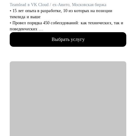
безопасности и выбрать направление.
Teamlead в VK Cloud / ex-Авито, Московская биржа
• Новичкам, кто только начинает свой путь или столкнулся с
• 15 лет опыта в разработке, 10 из которых на позиции
карьерными трудностями и не видит перспектив роста.
тимлида и выше
• Провел порядка 450 собеседований: как технических, так и
поведенческих
• Знаком с внутренней кухней разных типов компаний:
Выбрать услугу
бигтех, финтех, аутсорс, госсектор
• В пике управлял структурой из 110 разработчиков
• При этом продолжаю писать код на Qt/C++, C#, Python и Go
• Пишу статьи на Хабре и периодически коммичу в Open-
source
С чем помогу:
• Адаптация к текущей обстановке на рынке и быстрый поиск
работы
• Чистка резюме от информационного мусора, тюнинг под
конкретную позицию
• Подготовка к любому типу собеседований: базовое по
языку, computer science и теория, system design, финальное,
менеджерский кейс и т.д.
• Тестовое собеседование, справедливая оценка навыков и
самостоятельности