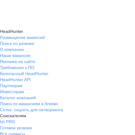
навыки, повышая шансы на успешное
текущем месте работы и о том, кому он будет
Репетиция собеседования на карьерном
трудоустройство.
полезен, с какими запросами работает.
маркетплейсе hh.ru проходит онлайн
Вы точно найдёте того, кто вам нужен!
в формате тренировки с карьерным экспертом,
HeadHunter
который моделирует интервью и дает
Размещение вакансий
Поиск по резюме
обратную связь по вашим ответам.
О компании
Наши вакансии
Реклама на сайте
Требования к ПО
Безопасный HeadHunter
HeadHunter API
Партнерам
Инвесторам
Каталог компаний
Поиск по вакансиям в Агеево
Сетка: соцсеть для нетворкинга
Соискателям
hh PRO
Готовое резюме
Все сервисы