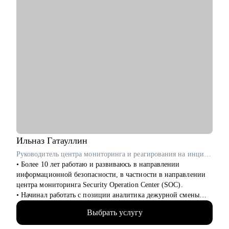
Кому могу помочь:
• Студентам, которые хотят начать карьеру в маркетинговых,
клиентских и продуктовых исследованиях.
• Начинающим специалистам – кто уже делает первые
уверенные шаги в индустрии исследований.
• Менеджерам по исследованиям, кому нужна помощь с
карьерными вопросами.
• Коллегам из смежных профессий – кто хочет войти в
индустрию исследований.
Ильназ
Гатауллин
Руководитель центра мониторинга и реагирования на инциденты информационной безопасности (SOC) в RedSecurity / ex-Информзащита
• Более 10 лет работаю и развиваюсь в направлении
информационной безопасности, в частности в направлении
центра мониторинга Security Operation Center (SOC).
• Начинал работать с позиции аналитика дежурной смены
SOC и прошел весь путь развития в SOC.
Выбрать услугу
• За плечами богатый опыт наставничества аналитиков и
инженеров SOC.