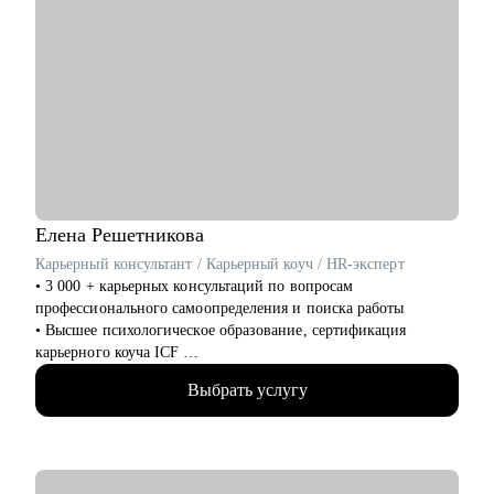
Елена
Решетникова
Карьерный консультант / Карьерный коуч / HR-эксперт
• 3 000 + карьерных консультаций по вопросам
профессионального самоопределения и поиска работы
• Высшее психологическое образование, сертификация
карьерного коуча ICF
• 10+ лет опыта в HR в международной и российских
Выбрать услугу
компаниях, 6+ лет опыта в карьерном консультировании
• 3 года опыта работы карьерным экспертом Инновационного
центра Правительства Москвы
• Создатель авторского метода самоопределения и
профориентации взрослых