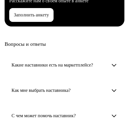
Расскажите нам о своем опыте в анкете
Заполнить анкету
Вопросы и ответы
Какие наставники есть на маркетплейсе?
Карьерные наставники — это HR-
специалисты, карьерные консультанты,
Как мне выбрать наставника?
психологи, резюмерайтеры и менторы.
Умный поиск поможет в три клика выбрать
Менторы работают в ИТ, дизайне, других
наставника для достижения вашей цели.
С чем может помочь наставник?
узкоспециализированных сферах. Они
помогут прокачать навыки, построить