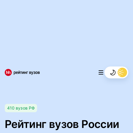
Мы используем файлы cookie, чтобы обеспечивать
правильную работу нашего веб-сайта и анализировать
сетевой трафик.
Правила использования файлов cookie
Мы используем файлы cookie.
Правила использования
файлов cookie
Понятно
410
вузов
РФ
Рейтинг вузов России