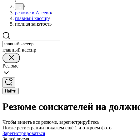
/
/
...
резюме в Агеево
/
главный кассир
/
полная занятость
главный кассир
Резюме
Найти
Резюме соискателей на должно
Чтобы видеть все резюме, зарегистрируйтесь
После регистрации покажем ещё 1 и откроем фото
Зарегистрироваться
За всё время