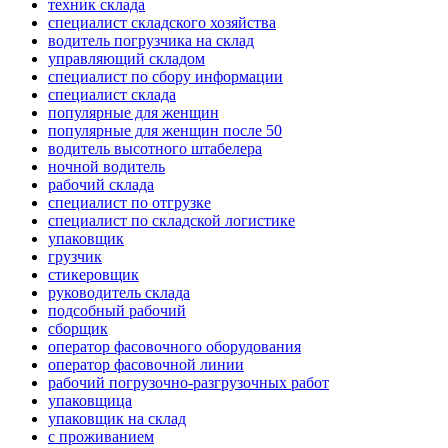
техник склада
специалист складского хозяйства
водитель погрузчика на склад
управляющий складом
специалист по сбору информации
специалист склада
популярные для женщин
популярные для женщин после 50
водитель высотного штабелера
ночной водитель
рабочий склада
специалист по отгрузке
специалист по складской логистике
упаковщик
грузчик
стикеровщик
руководитель склада
подсобный рабочий
сборщик
оператор фасовочного оборудования
оператор фасовочной линии
рабочий погрузочно-разгрузочных работ
упаковщица
упаковщик на склад
с проживанием