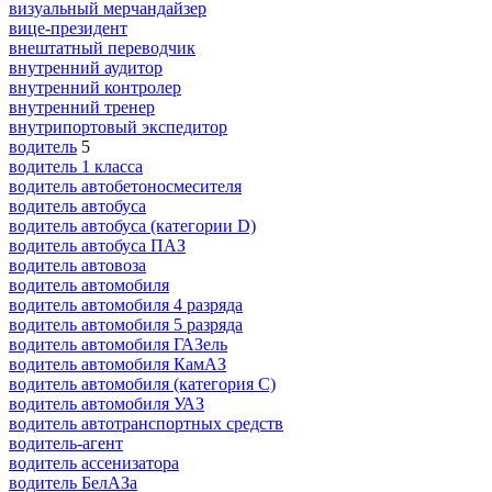
визуальный мерчандайзер
вице-президент
внештатный переводчик
внутренний аудитор
внутренний контролер
внутренний тренер
внутрипортовый экспедитор
водитель
5
водитель 1 класса
водитель автобетоносмесителя
водитель автобуса
водитель автобуса (категории D)
водитель автобуса ПАЗ
водитель автовоза
водитель автомобиля
водитель автомобиля 4 разряда
водитель автомобиля 5 разряда
водитель автомобиля ГАЗель
водитель автомобиля КамАЗ
водитель автомобиля (категория C)
водитель автомобиля УАЗ
водитель автотранспортных средств
водитель-агент
водитель ассенизатора
водитель БелАЗа