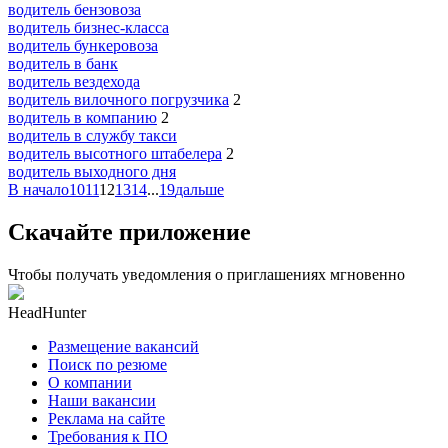
водитель бензовоза
водитель бизнес-класса
водитель бункеровоза
водитель в банк
водитель вездехода
водитель вилочного погрузчика
2
водитель в компанию
2
водитель в службу такси
водитель высотного штабелера
2
водитель выходного дня
В начало
10
11
12
13
14
...
19
дальше
Скачайте приложение
Чтобы получать уведомления о приглашениях мгновенно
HeadHunter
Размещение вакансий
Поиск по резюме
О компании
Наши вакансии
Реклама на сайте
Требования к ПО