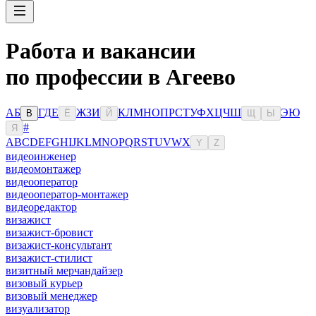
Работа и вакансии
по профессии в Агеево
А
Б
Г
Д
Е
Ж
З
И
К
Л
М
Н
О
П
Р
С
Т
У
Ф
Х
Ц
Ч
Ш
Э
Ю
В
Ё
Й
Щ
Ы
#
Я
A
B
C
D
E
F
G
H
I
J
K
L
M
N
O
P
Q
R
S
T
U
V
W
X
Y
Z
видеоинженер
видеомонтажер
видеооператор
видеооператор-монтажер
видеоредактор
визажист
визажист-бровист
визажист-консультант
визажист-стилист
визитный мерчандайзер
визовый курьер
визовый менеджер
визуализатор