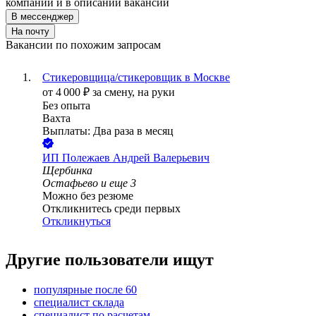
компании и в описании вакансии
В мессенджер
На почту
Вакансии по похожим запросам
Стикеровщица/стикеровщик в Москве
от
4 000
₽
за смену,
на руки
Без опыта
Вахта
Выплаты: Два раза в месяц
ИП
Полежаев Андрей Валерьевич
Щербинка
Остафьево
и еще
3
Можно без резюме
Откликнитесь среди первых
Откликнуться
Другие пользователи ищут
популярные после 60
специалист склада
специалист по расчетам