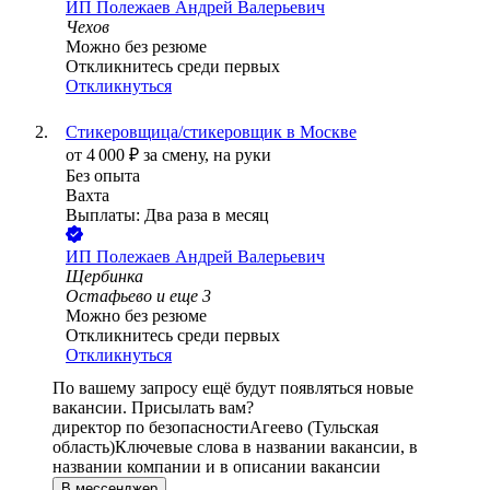
ИП
Полежаев Андрей Валерьевич
Чехов
Можно без резюме
Откликнитесь среди первых
Откликнуться
Стикеровщица/стикеровщик в Москве
от
4 000
₽
за смену,
на руки
Без опыта
Вахта
Выплаты: Два раза в месяц
ИП
Полежаев Андрей Валерьевич
Щербинка
Остафьево
и еще
3
Можно без резюме
Откликнитесь среди первых
Откликнуться
По вашему запросу ещё будут появляться новые
вакансии. Присылать вам?
директор по безопасности
Агеево (Тульская
область)
Ключевые слова в названии вакансии, в
названии компании и в описании вакансии
В мессенджер