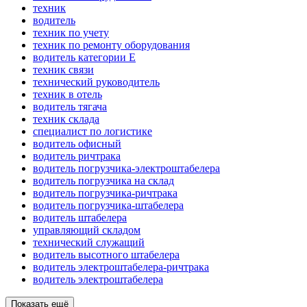
техник
водитель
техник по учету
техник по ремонту оборудования
водитель категории E
техник связи
технический руководитель
техник в отель
водитель тягача
техник склада
специалист по логистике
водитель офисный
водитель ричтрака
водитель погрузчика-электроштабелера
водитель погрузчика на склад
водитель погрузчика-ричтрака
водитель погрузчика-штабелера
водитель штабелера
управляющий складом
технический служащий
водитель высотного штабелера
водитель электроштабелера-ричтрака
водитель электроштабелера
Показать ещё