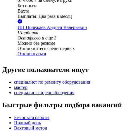
от
4 000
₽
за смену,
на руки
Без опыта
Вахта
Выплаты: Два раза в месяц
ИП
Полежаев Андрей Валерьевич
Щербинка
Остафьево
и еще
3
Можно без резюме
Откликнитесь среди первых
Откликнуться
Другие пользователи ищут
специалист по ремонту оборудования
мастер
специалист видеонаблюдения
Быстрые фильтры подбора вакансий
Без опыта работы
Полный день
Вахтовый метод