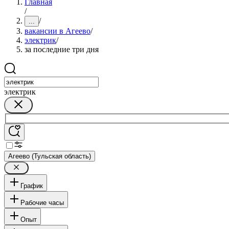
Главная
/
/
...
вакансии в Агеево
/
электрик
/
за последние три дня
электрик
Агеево (Тульская область)
График
Рабочие часы
Опыт