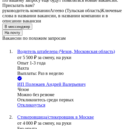
По вашему запросу ещё будут появляться новые вакансии.
Присылать вам?
руководитель компании
Агеево (Тульская область)
Ключевые
слова в названии вакансии, в названии компании и в
описании вакансии
В мессенджер
На почту
Вакансии по похожим запросам
Водитель штабелера (Чехов, Московская область)
от
5 500
₽
за смену,
на руки
Опыт 1-3 года
Вахта
Выплаты: Раз в неделю
ИП
Полежаев Андрей Валерьевич
Чехов
Можно без резюме
Откликнитесь среди первых
Откликнуться
Стикеровщица/стикеровщик в Москве
от
4 000
₽
за смену,
на руки
Без опыта