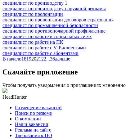
специалист по производству
1
специалист по производству наружной рекламы
специалист по пролонгации
специалист по пролонгации договоров страхования
специалист по промышленной безопасности
специалист по противопожарной профилактике
специалист по работе в социальных сетях
специалист по работе на ПК
специалист по работе с VIP-клиентами
специалист по работе с абонентами
В начало
18
19
20
21
22
...
36
дальше
Скачайте приложение
Чтобы получать уведомления о приглашениях мгновенно
HeadHunter
Размещение вакансий
Поиск по резюме
О компании
Наши вакансии
Реклама на сайте
Требования к ПО