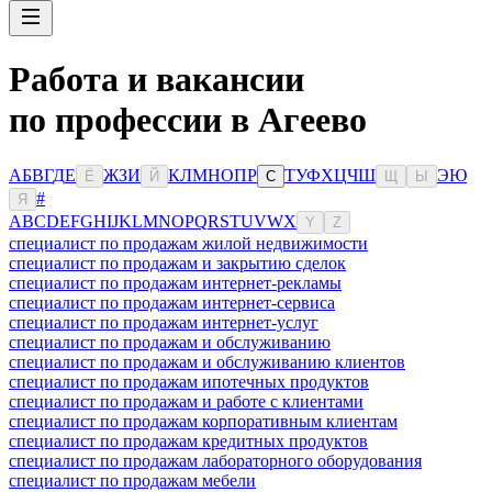
Работа и вакансии
по профессии в Агеево
А
Б
В
Г
Д
Е
Ж
З
И
К
Л
М
Н
О
П
Р
Т
У
Ф
Х
Ц
Ч
Ш
Э
Ю
Ё
Й
С
Щ
Ы
#
Я
A
B
C
D
E
F
G
H
I
J
K
L
M
N
O
P
Q
R
S
T
U
V
W
X
Y
Z
специалист по продажам жилой недвижимости
специалист по продажам и закрытию сделок
специалист по продажам интернет-рекламы
специалист по продажам интернет-сервиса
специалист по продажам интернет-услуг
специалист по продажам и обслуживанию
специалист по продажам и обслуживанию клиентов
специалист по продажам ипотечных продуктов
специалист по продажам и работе с клиентами
специалист по продажам корпоративным клиентам
специалист по продажам кредитных продуктов
специалист по продажам лабораторного оборудования
специалист по продажам мебели