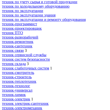
техник по учету сырья и готовой продукции
техник по холодильному оборудованию
техник по эксплуатации
техник по эксплуатации здания
техник по эксплуатации и ремонту оборудования
техник-программист
техник-проектировщик
техник ПТО
техник-разнорабочий
техник-ремонтник
техник-сантехник
техник связи
3
техник сервисной службы
техник систем безопасности
техник склада
3
техник слаботочных систем
1
техник-смотритель
техник-строитель
техник-теплотехник
техник-технолог
техник-универсал
техник-химик
техник-электрик
1
техник электрик-сантехник
техник-электромеханик