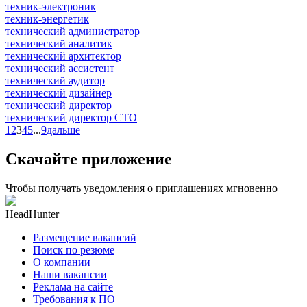
техник-электроник
техник-энергетик
технический администратор
технический аналитик
технический архитектор
технический ассистент
технический аудитор
технический дизайнер
технический директор
технический директор CTO
1
2
3
4
5
...
9
дальше
Скачайте приложение
Чтобы получать уведомления о приглашениях мгновенно
HeadHunter
Размещение вакансий
Поиск по резюме
О компании
Наши вакансии
Реклама на сайте
Требования к ПО