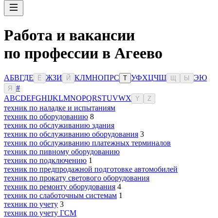
Работа и вакансии
по профессии в Агеево
А
Б
В
Г
Д
Е
Ж
З
И
К
Л
М
Н
О
П
Р
С
У
Ф
Х
Ц
Ч
Ш
Э
Ю
Ё
Й
Т
Щ
Ы
#
Я
A
B
C
D
E
F
G
H
I
J
K
L
M
N
O
P
Q
R
S
T
U
V
W
X
Y
Z
техник по наладке и испытаниям
техник по оборудованию
8
техник по обслуживанию здания
техник по обслуживанию оборудования
3
техник по обслуживанию платежных терминалов
техник по пивному оборудованию
техник по подключению
1
техник по предпродажной подготовке автомобилей
техник по прокату светового оборудования
техник по ремонту оборудования
4
техник по слаботочным системам
1
техник по учету
3
техник по учету ГСМ