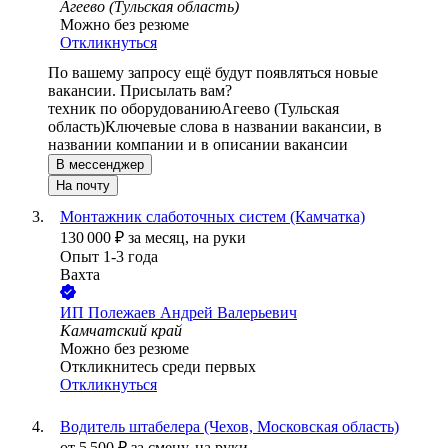
Агеево (Тульская область)
Можно без резюме
Откликнуться
По вашему запросу ещё будут появляться новые
вакансии. Присылать вам?
техник по оборудованию
Агеево (Тульская
область)
Ключевые слова в названии вакансии, в
названии компании и в описании вакансии
В мессенджер
На почту
Монтажник слаботочных систем (Камчатка)
130 000
₽
за месяц,
на руки
Опыт 1-3 года
Вахта
ИП
Полежаев Андрей Валерьевич
Камчатский край
Можно без резюме
Откликнитесь среди первых
Откликнуться
Водитель штабелера (Чехов, Московская область)
от
5 500
₽
за смену,
на руки