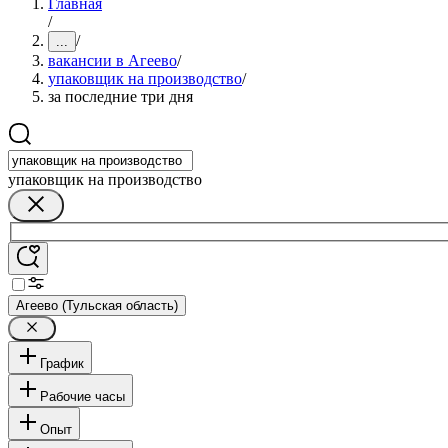
Главная
/
/
...
вакансии в Агеево
/
упаковщик на производство
/
за последние три дня
упаковщик на производство
Агеево (Тульская область)
График
Рабочие часы
Опыт