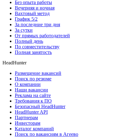
Без опыта работы
Вечерняя и ночная
Вахтовый метод
График 5/2
За последние три дня
За сутки
От прямых работодателей
Полный день
По совместительству
Полная занятость
HeadHunter
Размещение вакансий
Поиск по резюме
О компании
Наши вакансии
Реклама на сайте
Требования к ПО
Безопасный HeadHunter
HeadHunter API
Партнерам
Инвесторам
Каталог компаний
Поиск по вакансиям в Агеево