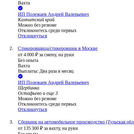
Вахта
ИП
Полежаев Андрей Валерьевич
Камчатский край
Можно без резюме
Откликнитесь среди первых
Откликнуться
Стикеровщица/стикеровщик в Москве
от
4 000
₽
за смену,
на руки
Без опыта
Вахта
Выплаты: Два раза в месяц
ИП
Полежаев Андрей Валерьевич
Щербинка
Остафьево
и еще
3
Можно без резюме
Откликнитесь среди первых
Откликнуться
Сборщик на автомобильное производство (Тульская обл
от
135 300
₽
за вахту,
на руки
Без опыта