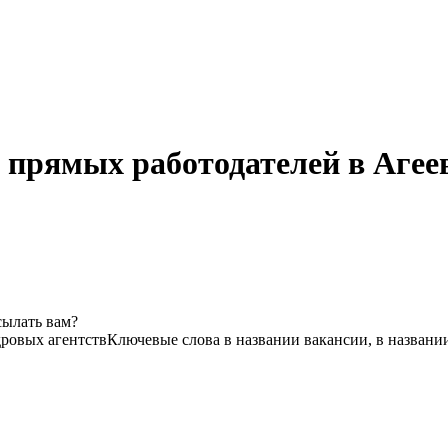
т прямых работодателей в Агее
сылать вам?
дровых агентств
Ключевые слова в названии вакансии, в названи