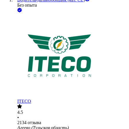
Без опыта
ITECO
4.5
•
2134
отзыва
Агеево (Тульская область)